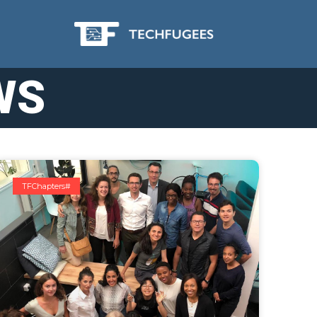
WS
#TFChapters