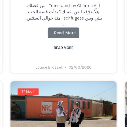
Translated by Chérine ALI من فضلك
هلّا عرّفتِنا عن نفسك؟ بدأت قصة الحب
بيني وبين Techfugees منذ حوالي السنتين،
[…]
Read More…
READ MORE
Louise Brosset
02/03/2020
#TFBlog