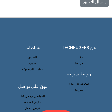
عن TECHFUGEES
نشاطاتنا
حكايتنا
التعاون
فريقنا
تضمين
مبادئنا التوجيهيّة
روابط سريعة
صحافة & إعلام
لنبقَ على تواصل
تبرّع/ي
للتواصل مع فريقنا
انضمّ/ي لمجتمعنا
فرص العمل