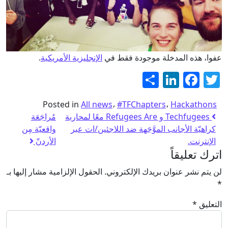
عفوا، هذه المدخلة موجودة فقط في
الإنجليزية الأمريكية
.
Twitter
نشر
Facebook
LinkedIn
Posted in
All news
،
#TFChapters
،
Hackathons
Techfugees و Refugees Are معًا لمحاربة
مُراجَعَة
كراهيّة الأجانب الموَّجَهة ضد اللاجئين/ات عبر
واقعيّة مِن
الإنترنت.
الأردنّ
اترك تعليقاً
لن يتم نشر عنوان بريدك الإلكتروني.
الحقول الإلزامية مشار إليها بـ
*
التعليق
*