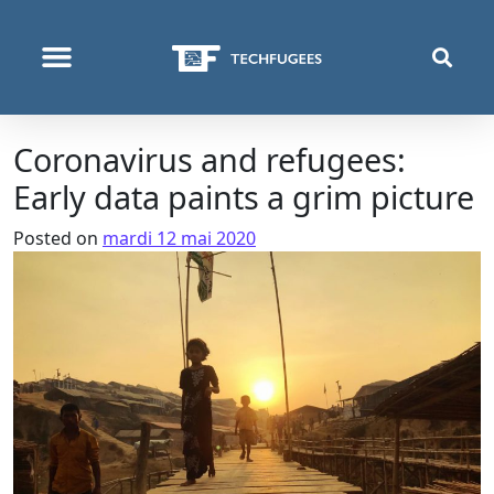
QUI NOUS SOMMES
PROGRAMMES & PROJETS
Coronavirus and refugees:
Early data paints a grim picture
Posted on
mardi 12 mai 2020