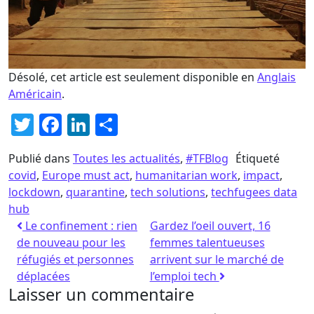
Désolé, cet article est seulement disponible en
Anglais
Américain
.
Twitter
Facebook
LinkedIn
Partager
Publié dans
Toutes les actualités
,
#TFBlog
Étiqueté
covid
,
Europe must act
,
humanitarian work
,
impact
,
lockdown
,
quarantine
,
tech solutions
,
techfugees data
hub
Le confinement : rien
Gardez l’oeil ouvert, 16
de nouveau pour les
femmes talentueuses
réfugiés et personnes
arrivent sur le marché de
déplacées
l’emploi tech
Laisser un commentaire