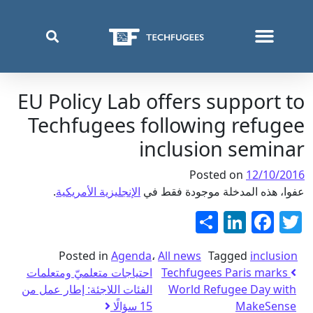
من نحن
أين نعمل
ما الذي نفعله
قائمة اللغة:
EU Policy Lab offers support to
Techfugees following refugee
inclusion seminar
Posted on
12/10/2016
عفوا، هذه المدخلة موجودة فقط في
الإنجليزية الأمريكية
.
Twitter
نشر
Facebook
LinkedIn
Posted in
Agenda
،
All news
Tagged
inclusion
Techfugees Paris marks
احتياجات متعلميّ ومتعلمات
World Refugee Day with
الفئات اللاجئة: إطار عمل من
MakeSense
15 سؤالًا