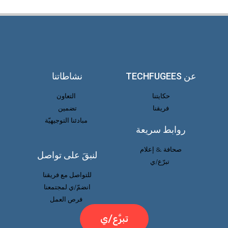
عن TECHFUGEES
نشاطاتنا
حكايتنا
التعاون
فريقنا
تضمين
مبادئنا التوجيهيّة
روابط سريعة
صحافة & إعلام
لنبقَ على تواصل
تبرّع/ي
للتواصل مع فريقنا
انضمّ/ي لمجتمعنا
فرص العمل
تبرَّع/ي