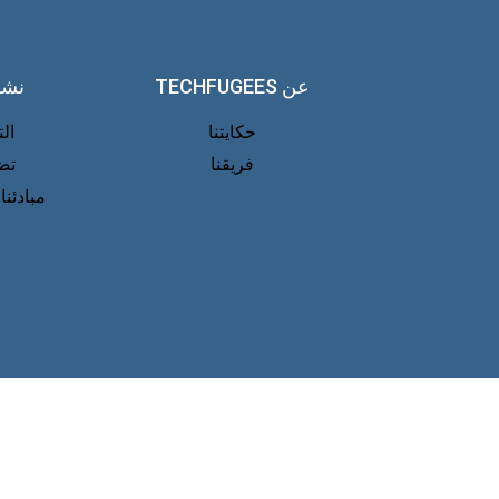
عن TECHFUGEES
نشا
حكايتنا
ال
فريقنا
تض
مبادئنا 