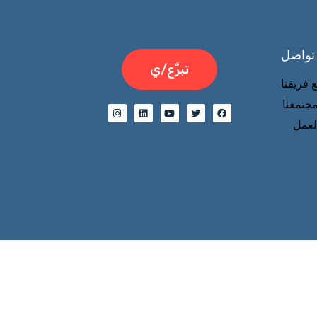
 تواصل
تبرَّع/ي
 فريقنا
جتمعنا
عمل