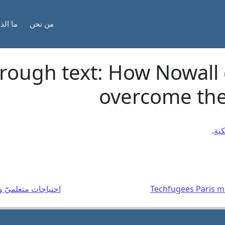
من نحن
ما الذ
hrough text: How Nowall
overcome the
كية
.
احتياجات متعلميّ ومتع