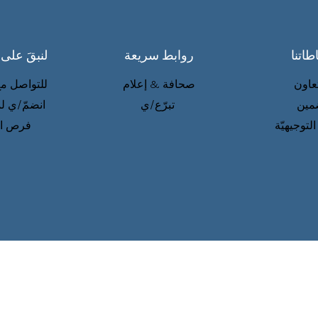
طاتنا
روابط سريعة
لنبقَ على
تعاون
صحافة & إعلام
للتواصل مع
مين
تبرّع/ي
انضمّ/ي لم
التوجيهيّة
فرص ال