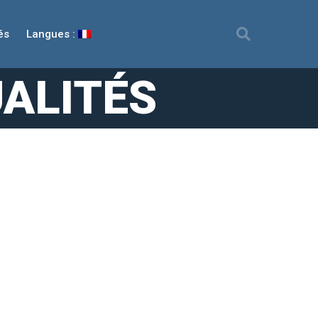
és
Langues :
ALITÉS