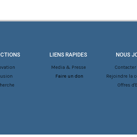
ACTIONS
LIENS RAPIDES
NOUS J
ovation
Media & Presse
Contacter 
lusion
Faire un don
Rejoindre la
herche
Offres d