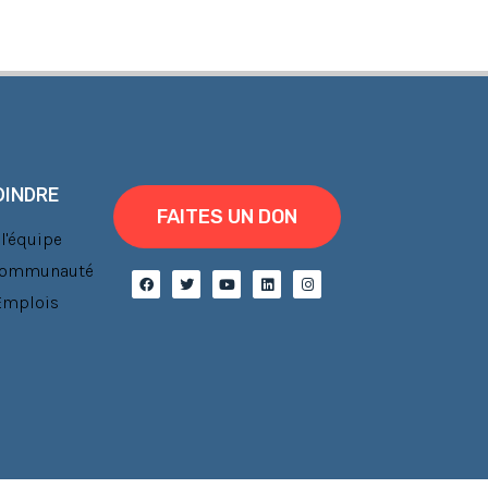
OINDRE
FAITES UN DON
l'équipe
 communauté
'Emplois