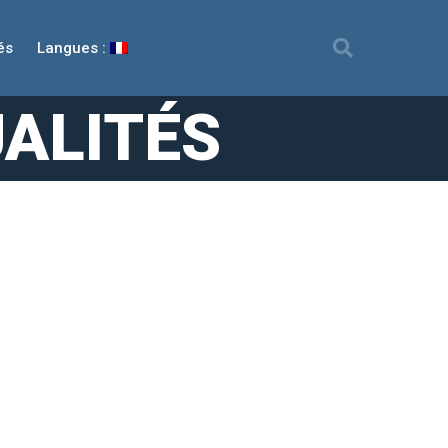
és
Langues :
ALITÉS