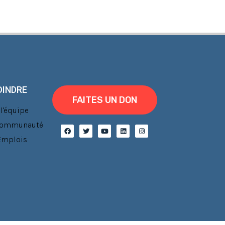
OINDRE
FAITES UN DON
l'équipe
 communauté
'Emplois