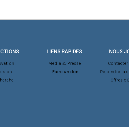
ACTIONS
LIENS RAPIDES
NOUS J
ovation
Media & Presse
Contacter 
lusion
Faire un don
Rejoindre la
herche
Offres d