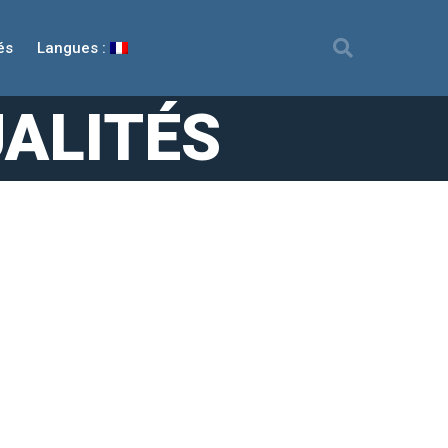
és
Langues :
ALITÉS