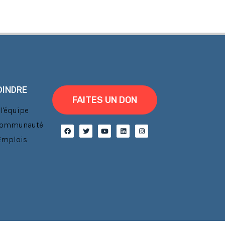
OINDRE
FAITES UN DON
l'équipe
 communauté
'Emplois