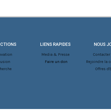
ACTIONS
LIENS RAPIDES
NOUS J
ovation
Media & Presse
Contacter 
lusion
Faire un don
Rejoindre la
herche
Offres d