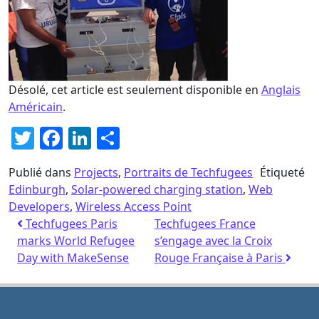
Désolé, cet article est seulement disponible en
Anglais
Américain
.
Twitter
Facebook
LinkedIn
Partager
Publié dans
Projects
,
Portraits de Techfugees
Étiqueté
Edinburgh
,
Solar-powered charging station
,
Web
Developers
,
Wireless Access Point
Techfugees Paris
Techfugees France
marks World Refugee
s’engage avec la Croix
Day with MakeSense
Rouge Française à Paris