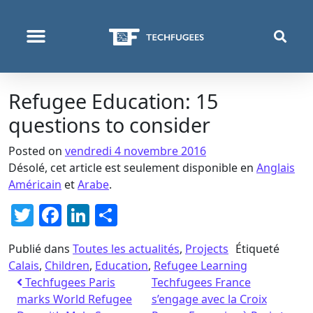
QUI NOUS SOMMES
PROGRAMMES & PROJETS
Refugee Education: 15
questions to consider
Posted on
vendredi 4 novembre 2016
Désolé, cet article est seulement disponible en
Anglais
Américain
et
Arabe
.
Twitter
Facebook
LinkedIn
Partager
Publié dans
Toutes les actualités
,
Projects
Étiqueté
Calais
,
Children
,
Education
,
Refugee Learning
Techfugees Paris
Techfugees France
marks World Refugee
s’engage avec la Croix