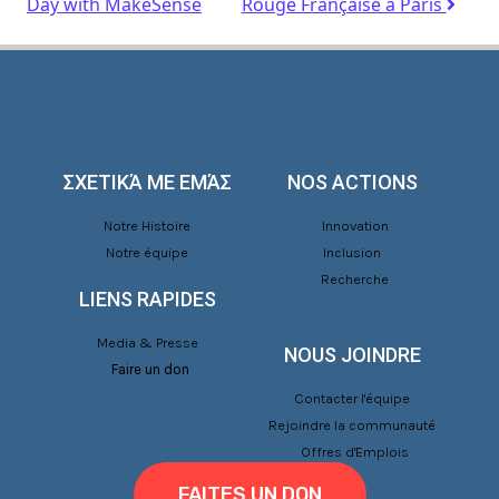
Day with MakeSense
Rouge Française à Paris
ΣΧΕΤΙΚΆ ΜΕ ΕΜΆΣ
NOS ACTIONS
Notre Histoire
Innovation
Notre équipe
Inclusion
Recherche
LIENS RAPIDES
Media & Presse
NOUS JOINDRE
Faire un don
Contacter l'équipe
Rejoindre la communauté
Offres d'Emplois
FAITES UN DON