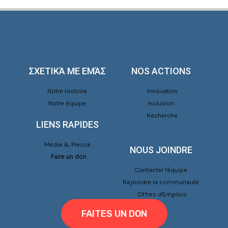
ΣΧΕΤΙΚΆ ΜΕ ΕΜΆΣ
NOS ACTIONS
Notre Histoire
Innovation
Notre équipe
Inclusion
Recherche
LIENS RAPIDES
Media & Presse
NOUS JOINDRE
Faire un don
Contacter l'équipe
Rejoindre la communauté
Offres d'Emplois
FAITES UN DON