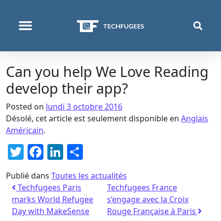
QUI NOUS SOMMES
PROGRAMMES & PROJETS
Can you help We Love Reading
develop their app?
Posted on
lundi 3 octobre 2016
Désolé, cet article est seulement disponible en
Anglais
Américain
.
Twitter
Facebook
LinkedIn
Partager
Publié dans
Toutes les actualités
Techfugees Paris
Techfugees France
marks World Refugee
s’engage avec la Croix
Day with MakeSense
Rouge Française à Paris