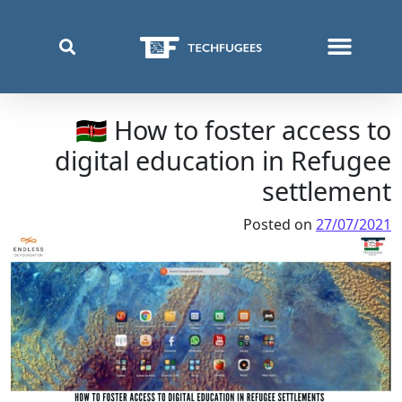
من نحن
أين نعمل
ما الذي نفعله
قائمة اللغة:
🇰🇪 How to foster access to
digital education in Refugee
settlement
Posted on
27/07/2021