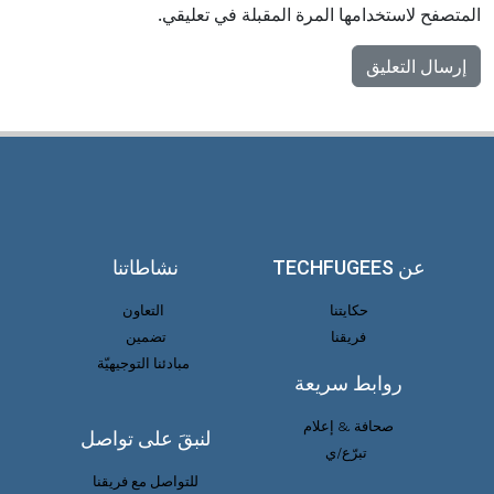
المتصفح لاستخدامها المرة المقبلة في تعليقي.
عن TECHFUGEES
نشاطاتنا
حكايتنا
التعاون
فريقنا
تضمين
مبادئنا التوجيهيّة
روابط سريعة
صحافة & إعلام
لنبقَ على تواصل
تبرّع/ي
للتواصل مع فريقنا