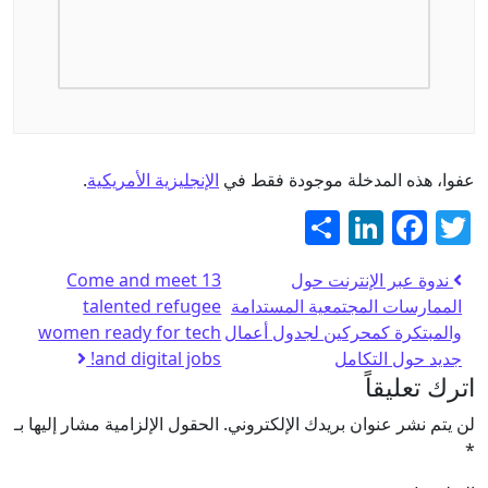
عفوا، هذه المدخلة موجودة فقط في
الإنجليزية الأمريكية
.
Twitter
نشر
Facebook
LinkedIn
ندوة عبر الإنترنت حول
Come and meet 13
الممارسات المجتمعية المستدامة
talented refugee
والمبتكرة كمحركين لجدول أعمال
women ready for tech
جديد حول التكامل
and digital jobs!
اترك تعليقاً
لن يتم نشر عنوان بريدك الإلكتروني.
الحقول الإلزامية مشار إليها بـ
*