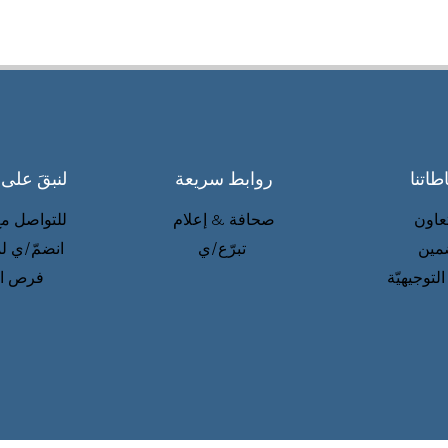
طاتنا
روابط سريعة
لنبقَ على
تعاون
صحافة & إعلام
للتواصل مع
مين
تبرّع/ي
انضمّ/ي لم
التوجيهيّة
فرص ال