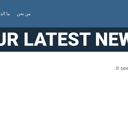
من نحن
ما الذ
UR LATEST NE
It s