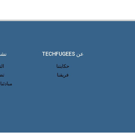
عن TECHFUGEES
نشا
حكايتنا
ال
فريقنا
تض
مبادئنا 