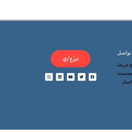
 تواصل
تبرَّع/ي
 فريقنا
جتمعنا
عمل