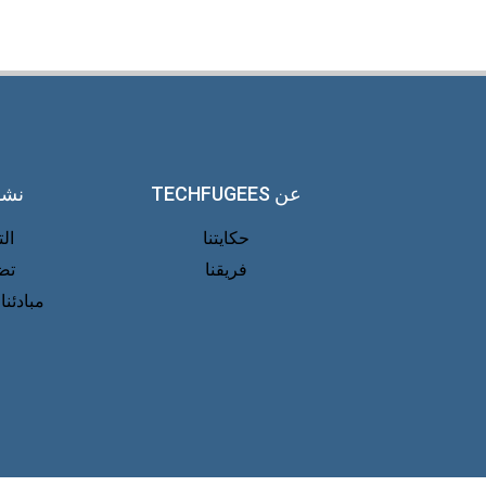
عن TECHFUGEES
نشا
حكايتنا
ال
فريقنا
تض
مبادئنا 