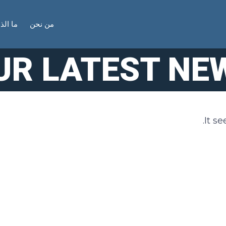
من نحن
ما الذ
UR LATEST NE
It s