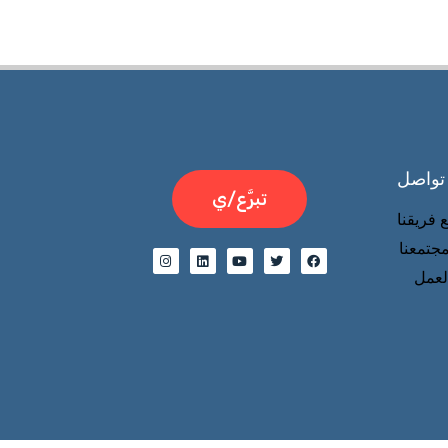
 تواصل
تبرَّع/ي
 فريقنا
جتمعنا
عمل