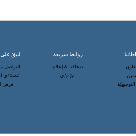
طاتنا
روابط سريعة
لنبقَ على
تعاون
صحافة & إعلام
للتواصل مع
مين
تبرّع/ي
انضمّ/ي لم
التوجيهيّة
فرص ال