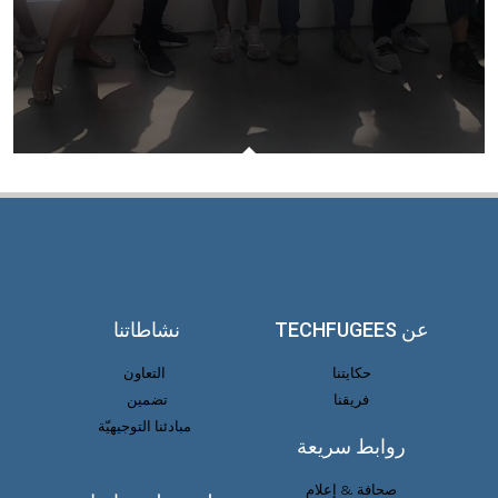
عن TECHFUGEES
نشاطاتنا
حكايتنا
التعاون
فريقنا
تضمين
مبادئنا التوجيهيّة
روابط سريعة
صحافة & إعلام