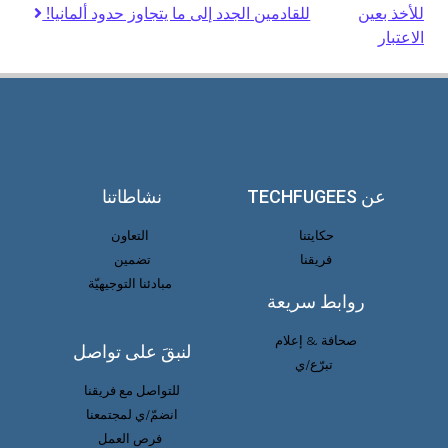
للأخذ بعين
للقادمين الجدد إلى ما يتجاوز حدود ألمانيا!
الاعتبار
عن TECHFUGEES
نشاطاتنا
حكايتنا
التعاون
فريقنا
تضمين
مبادئنا التوجيهيّة
روابط سريعة
صحافة & إعلام
لنبقَ على تواصل
تبرّع/ي
للتواصل مع فريقنا
انضمّ/ي لمجتمعنا
فرص العمل