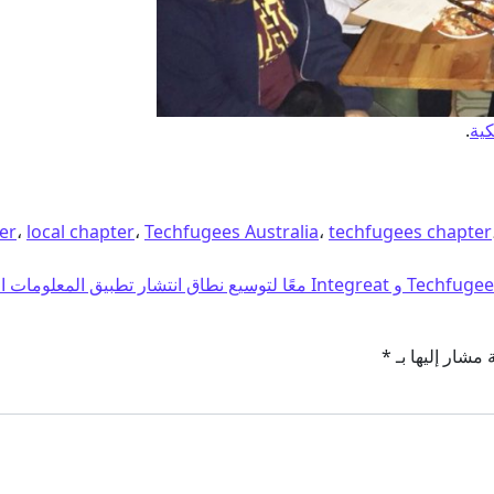
كية
.
er
،
local chapter
،
Techfugees Australia
،
techfugees chapter
و Integreat معًا لتوسيع نطاق انتشار تطبيق المعلومات المحليّة للقادمين الجدد إلى ما يتجاوز حدود ألمانيا!
 مشار إليها بـ
*