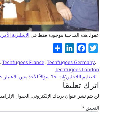
عفوا، هذه المدخلة موجودة فقط في
الإنجليزية الأمري
Twitter
نشر
Facebook
LinkedIn
،
Techfugees France
،
Techfugees Germany
،
Techfugees London
تعليم اللاجئين/ات: 15 سؤالاً للأخذ بعين الاعتبار
Techfugees 
اترك تعليقاً
لن يتم نشر عنوان بريدك الإلكتروني.
الحقول الإلزامية
التعليق
*