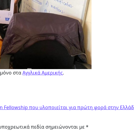
 μόνο στα
Αγγλικά Αμερικής
.
ε
Fellowship που υλοποιείται για πρώτη φορά στην Ελλάδ
υποχρεωτικά πεδία σημειώνονται με
*