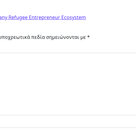
ε
rmany Refugee Entrepreneur Ecosystem
υποχρεωτικά πεδία σημειώνονται με
*