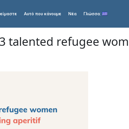
 είμαστε
Αυτό που κάνουμε
Νέα
Γλώσσα:
 talented refugee wome