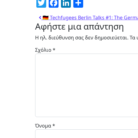
Twitter
Facebook
LinkedIn
Μοιραστείτ
🇩🇪 Techfugees Berlin Talks #1: The Ge
Αφήστε μια απάντηση
Η ηλ. διεύθυνση σας δεν δημοσιεύεται.
Τα 
Σχόλιο
*
Όνομα
*