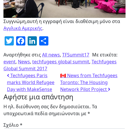
Συγγνώμη,αυτή η εγγραφή είναι διαθέσιμη μόνο στα
Αγγλικά Αμερικής
.
Twitter
Facebook
LinkedIn
Μοιραστείτε
Αναρτήθηκε στις
All news
,
TFSummit17
Με ετικέτα:
event
,
News
,
techfugees global summit
,
Techfugees
Global Summit 2017
Techfugees Paris
🇨🇦 News from Techfugees
marks World Refugee
Toronto: The Housing
Day with MakeSense
Network Pilot Project
Αφήστε μια απάντηση
Η ηλ. διεύθυνση σας δεν δημοσιεύεται.
Τα
υποχρεωτικά πεδία σημειώνονται με
*
Σχόλιο
*