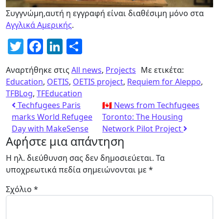
Συγγνώμη,αυτή η εγγραφή είναι διαθέσιμη μόνο στα
Αγγλικά Αμερικής
.
Twitter
Facebook
LinkedIn
Μοιραστείτε
Αναρτήθηκε στις
All news
,
Projects
Με ετικέτα:
Education
,
OETIS
,
OETIS project
,
Requiem for Aleppo
,
TFBLog
,
TFEducation
Techfugees Paris
🇨🇦 News from Techfugees
marks World Refugee
Toronto: The Housing
Day with MakeSense
Network Pilot Project
Αφήστε μια απάντηση
Η ηλ. διεύθυνση σας δεν δημοσιεύεται.
Τα
υποχρεωτικά πεδία σημειώνονται με
*
Σχόλιο
*