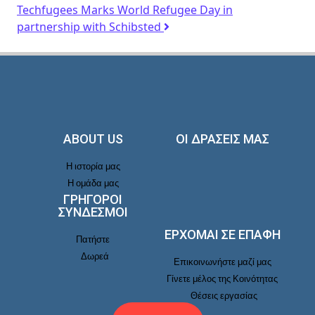
Techfugees Marks World Refugee Day in
partnership with Schibsted
ABOUT US
ΟΙ ΔΡΑΣΕΙΣ ΜΑΣ
Η ιστορία μας
Η ομάδα μας
ΓΡΗΓΟΡΟΙ
ΣΥΝΔΕΣΜΟΙ
ΕΡΧΟΜΑΙ ΣΕ ΕΠΑΦΉ
Πατήστε
Δωρεά
Επικοινωνήστε μαζί μας
Γίνετε μέλος της Κοινότητας
Θέσεις εργασίας