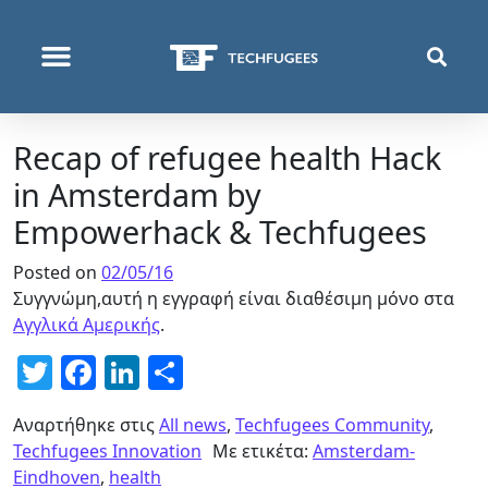
ΠΟΙΟΙ ΕΊΜΑΣΤΕ
ΑΥΤΌ ΠΟΥ ΚΆΝΟΥΜΕ
Recap of refugee health Hack
in Amsterdam by
Empowerhack & Techfugees
Posted on
02/05/16
Συγγνώμη,αυτή η εγγραφή είναι διαθέσιμη μόνο στα
Αγγλικά Αμερικής
.
Twitter
Facebook
LinkedIn
Μοιραστείτε
Αναρτήθηκε στις
All news
,
Techfugees Community
,
Techfugees Innovation
Με ετικέτα:
Amsterdam-
Eindhoven
,
health