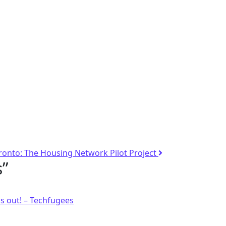
ronto: The Housing Network Pilot Project
s
”
s out! – Techfugees