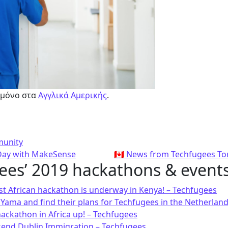
 μόνο στα
Αγγλικά Αμερικής
.
ε
munity
Day with MakeSense
🇨🇦 News from Techfugees To
ees’ 2019 hackathons & event
st African hackathon is underway in Kenya! – Techfugees
Yama and find their plans for Techfugees in the Netherland
ackathon in Africa up! – Techfugees
end Dublin Immigration – Techfugees