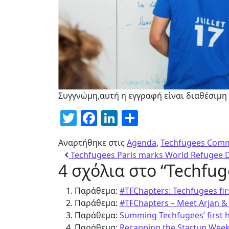
Συγγνώμη,αυτή η εγγραφή είναι διαθέσιμη
Twitter
Facebook
LinkedIn
Μοιραστείτ
Αναρτήθηκε στις
Agenda
,
Techfugees Com
Techfugees Paris marks World Refugee 
4 σχόλια στο “
Techfug
Παράθεμα:
#TFChapters: Techfugees fir
Παράθεμα:
#TFChapters – Meet Arjan & 
Παράθεμα:
Summing Techfugees’ first h
Παράθεμα:
Recapping the Startup Week