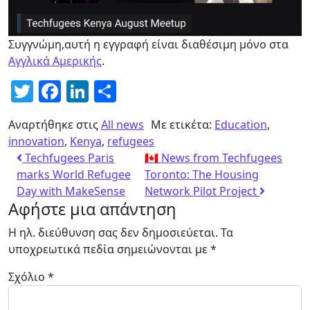
Συγγνώμη,αυτή η εγγραφή είναι διαθέσιμη μόνο στα
Αγγλικά Αμερικής
.
Twitter
Facebook
LinkedIn
Μοιραστείτε
Αναρτήθηκε στις
All news
Με ετικέτα:
Education
,
innovation
,
Kenya
,
refugees
Techfugees Paris
🇨🇦 News from Techfugees
marks World Refugee
Toronto: The Housing
Day with MakeSense
Network Pilot Project
Αφήστε μια απάντηση
Η ηλ. διεύθυνση σας δεν δημοσιεύεται.
Τα
υποχρεωτικά πεδία σημειώνονται με
*
Σχόλιο
*