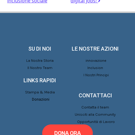
inclusione sociale
digital jobs!
SU DI NOI
LE NOSTRE AZIONI
La Nostra Storia
innovazione
Il Nostro Team
Inclusion
I Nostri Principi
LINKS RAPIDI
Stampa & Media
CONTATTACI
Donazioni
Contatta il team
Unisciti alla Community
Opportunità di Lavoro
DONA ORA