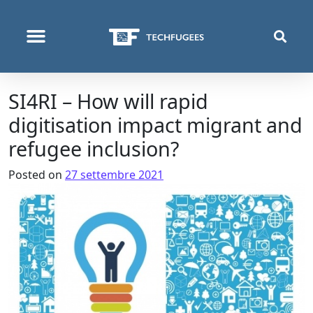
COSA FACCIAMO
SI4RI – How will rapid
digitisation impact migrant and
refugee inclusion?
Posted on
27 settembre 2021