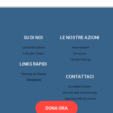
SU DI NOI
LE NOSTRE AZIONI
La Nostra Storia
innovazione
Il Nostro Team
Inclusion
I Nostri Principi
LINKS RAPIDI
Stampa & Media
CONTATTACI
Donazioni
Contatta il team
Unisciti alla Community
Opportunità di Lavoro
DONA ORA