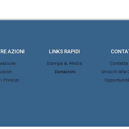
RE AZIONI
LINKS RAPIDI
CONTA
vazione
Stampa & Media
Contatta 
lusion
Donazioni
Unisciti all
ri Principi
Opportunità