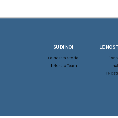
SU DI NOI
LE NOST
La Nostra Storia
inno
Il Nostro Team
Inc
I Nost