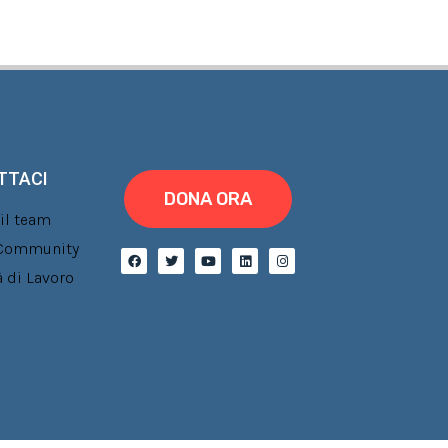
TTACI
DONA ORA
il team
a Community
 di Lavoro