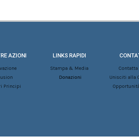
RE AZIONI
LINKS RAPIDI
CONTA
vazione
Stampa & Media
Contatta 
lusion
Donazioni
Unisciti all
ri Principi
Opportunità