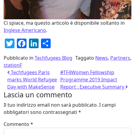
Ci spiace, ma questo articolo è disponibile soltanto in
Inglese Americano
.
Twitter
Facebook
LinkedIn
Condividi
Pubblicato in
Techfugees Blog
Taggato
News
,
Partners
,
stationF
Techfugees Paris
#TF4Women Fellowship
marks World Refugee
Programme 2019 Impact
Day with MakeSense
Report : Executive Summary
Lascia un commento
Il tuo indirizzo email non sarà pubblicato.
I campi
obbligatori sono contrassegnati
*
Commento
*