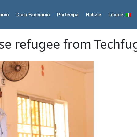
iamo
Cosa Facciamo
Partecipa
Notizie
Lingue:
ese refugee from Techf