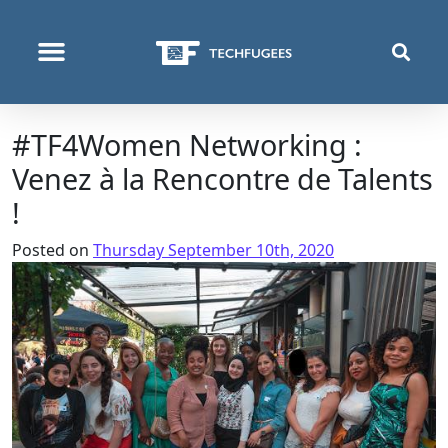
WHO WE ARE
WHAT WE DO
WHERE WE OPERATE
#TF4Women Networking :
Venez à la Rencontre de Talents
!
Posted on
Thursday September 10th, 2020