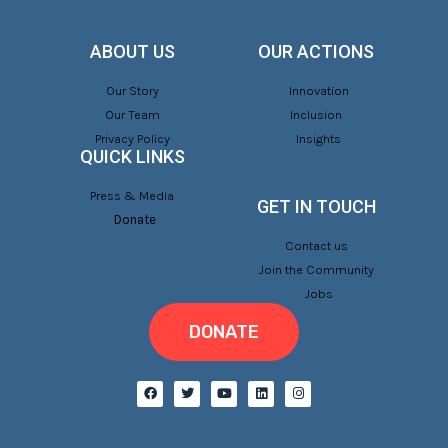
ABOUT US
OUR ACTIONS
Our Story
Innovation
Our Team
Inclusion
Privacy Policy
Insights
QUICK LINKS
Press & Media
GET IN TOUCH
Donate
Contact us
Join the Community
Jobs
DONATE