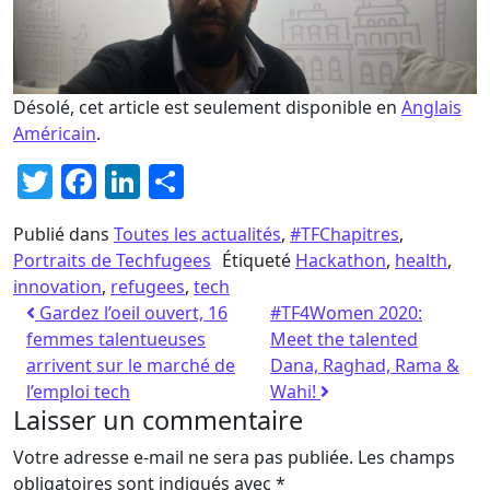
Désolé, cet article est seulement disponible en
Anglais
Américain
.
Twitter
Facebook
LinkedIn
Partager
Publié dans
Toutes les actualités
,
#TFChapitres
,
Portraits de Techfugees
Étiqueté
Hackathon
,
health
,
innovation
,
refugees
,
tech
Gardez l’oeil ouvert, 16
#TF4Women 2020:
femmes talentueuses
Meet the talented
arrivent sur le marché de
Dana, Raghad, Rama &
l’emploi tech
Wahi!
Laisser un commentaire
Votre adresse e-mail ne sera pas publiée.
Les champs
obligatoires sont indiqués avec
*